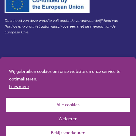
De inhoud van deze website valt onder de verantwoordelijkheid van
Porthos en komt niet automatisch overeen met de mening van de
Europese Unie.
Gedragscode Porthos
HSE Policy Porthos
Wij gebruiken cookies om onze website en onze service te
Klachtenregeling aanbesteden Gasunie
optimaliseren.
Algemene inkoopvoorwaarden Porthos
Lees meer
Alle cookies
Weigeren
Bekijk voorkeuren