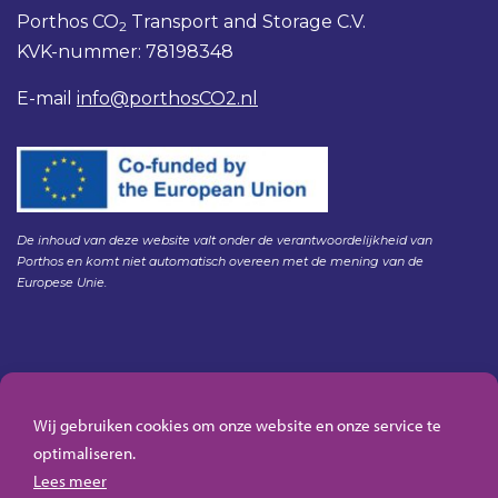
Porthos CO
Transport and Storage C.V.
2
KVK-nummer: 78198348
E-mail
info@porthosCO2.nl
De inhoud van deze website valt onder de verantwoordelijkheid van
Porthos en komt niet automatisch overeen met de mening van de
Europese Unie.
Gedragscode Porthos
HSE Policy Porthos
Wij gebruiken cookies om onze website en onze service te
Klachtenregeling aanbesteden Gasunie
optimaliseren.
Algemene inkoopvoorwaarden Porthos
Lees meer