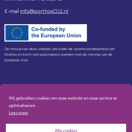
E-mail
info@porthosCO2.nl
De inhoud van deze website valt onder de verantwoordelijkheid van
Porthos en komt niet automatisch overeen met de mening van de
Europese Unie.
Gedragscode Porthos
HSE Policy Porthos
Wij gebruiken cookies om onze website en onze service te
Klachtenregeling aanbesteden Gasunie
optimaliseren.
Algemene inkoopvoorwaarden Porthos
Lees meer
Alle cookies