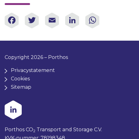
Facebook
Twitter
Email
LinkedIn
WhatsAp
Copyright 2026 – Porthos
Privacystatement
Cookies
Sitemap
Porthos CO
Transport and Storage C.V.
2
KVK-nummer: 78198348