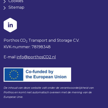
Cookies
Sitemap
Porthos CO
Transport and Storage C.V.
2
KVK-nummer: 78198348
E-mail
info@porthosCO2.nl
De inhoud van deze website valt onder de verantwoordelijkheid van
Porthos en komt niet automatisch overeen met de mening van de
Europese Unie.