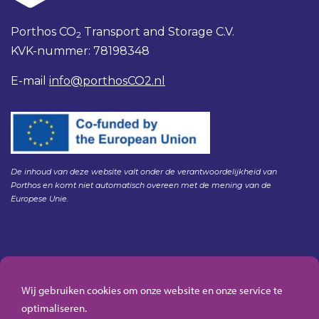
Porthos CO
Transport and Storage C.V.
2
KVK-nummer: 78198348
E-mail
info@porthosCO2.nl
De inhoud van deze website valt onder de verantwoordelijkheid van
Porthos en komt niet automatisch overeen met de mening van de
Europese Unie.
Gedragscode Porthos
HSE Policy Porthos
Wij gebruiken cookies om onze website en onze service te
Klachtenregeling aanbesteden Gasunie
optimaliseren.