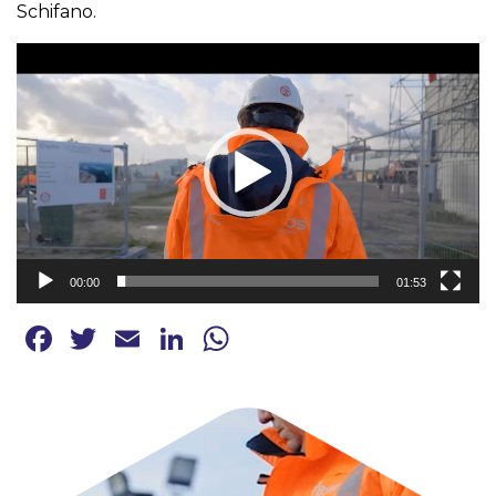
Schifano.
Videospeler
00:00
01:53
Facebook
Twitter
Email
LinkedIn
WhatsApp