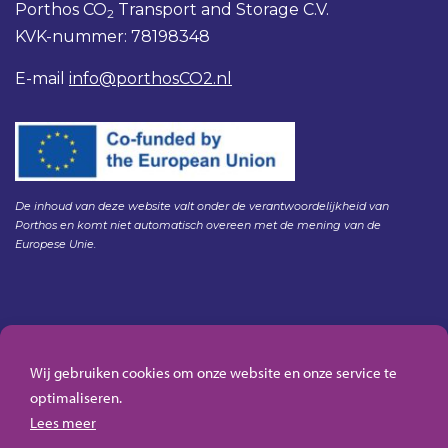
Porthos CO
Transport and Storage C.V.
2
KVK-nummer: 78198348
E-mail
info@porthosCO2.nl
De inhoud van deze website valt onder de verantwoordelijkheid van
Porthos en komt niet automatisch overeen met de mening van de
Europese Unie.
Gedragscode Porthos
HSE Policy Porthos
Wij gebruiken cookies om onze website en onze service te
Klachtenregeling aanbesteden Gasunie
optimaliseren.
Algemene inkoopvoorwaarden Porthos
Lees meer