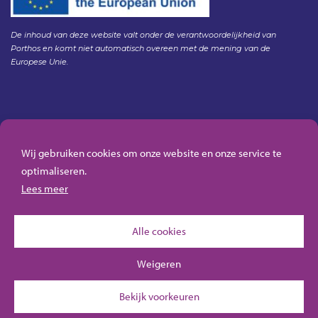
De inhoud van deze website valt onder de verantwoordelijkheid van
Porthos en komt niet automatisch overeen met de mening van de
Europese Unie.
Gedragscode Porthos
HSE Policy Porthos
Wij gebruiken cookies om onze website en onze service te
Klachtenregeling aanbesteden Gasunie
optimaliseren.
Algemene inkoopvoorwaarden Porthos
Lees meer
Alle cookies
Weigeren
Bekijk voorkeuren