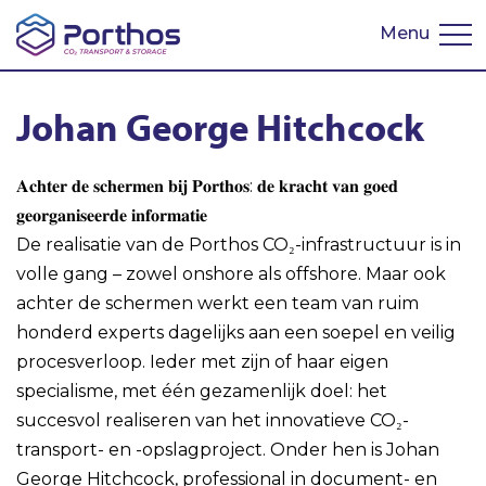
Menu
English
Johan George Hitchcock
𝐀𝐜𝐡𝐭𝐞𝐫 𝐝𝐞 𝐬𝐜𝐡𝐞𝐫𝐦𝐞𝐧 𝐛𝐢𝐣 𝐏𝐨𝐫𝐭𝐡𝐨𝐬: 𝐝𝐞 𝐤𝐫𝐚𝐜𝐡𝐭 𝐯𝐚𝐧 𝐠𝐨𝐞𝐝
𝐠𝐞𝐨𝐫𝐠𝐚𝐧𝐢𝐬𝐞𝐞𝐫𝐝𝐞 𝐢𝐧𝐟𝐨𝐫𝐦𝐚𝐭𝐢𝐞
De realisatie van de Porthos CO₂-infrastructuur is in
volle gang – zowel onshore als offshore. Maar ook
achter de schermen werkt een team van ruim
honderd experts dagelijks aan een soepel en veilig
procesverloop. Ieder met zijn of haar eigen
specialisme, met één gezamenlijk doel: het
succesvol realiseren van het innovatieve CO₂-
transport- en -opslagproject. Onder hen is Johan
George Hitchcock, professional in document- en