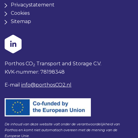
Privacystatement
Cookies
Sitemap
Porthos CO
Transport and Storage C.V.
2
KVK-nummer: 78198348
E-mail
info@porthosCO2.nl
De inhoud van deze website valt onder de verantwoordelijkheid van
Porthos en komt niet automatisch overeen met de mening van de
Europese Unie.