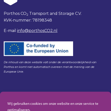
Porthos CO
Transport and Storage C.V.
2
KVK-nummer: 78198348
E-mail
info@porthosCO2.nl
De inhoud van deze website valt onder de verantwoordelijkheid van
Porthos en komt niet automatisch overeen met de mening van de
Europese Unie.
Gedragscode Porthos
HSE Policy Porthos
Wij gebruiken cookies om onze website en onze service te
Klachtenregeling aanbesteden Gasunie
optimaliseren.