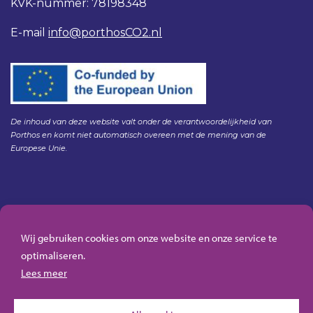
KVK-nummer: 78198348
E-mail
info@porthosCO2.nl
De inhoud van deze website valt onder de verantwoordelijkheid van
Porthos en komt niet automatisch overeen met de mening van de
Europese Unie.
Gedragscode Porthos
HSE Policy Porthos
Wij gebruiken cookies om onze website en onze service te
Klachtenregeling aanbesteden Gasunie
optimaliseren.
Algemene inkoopvoorwaarden Porthos
Lees meer