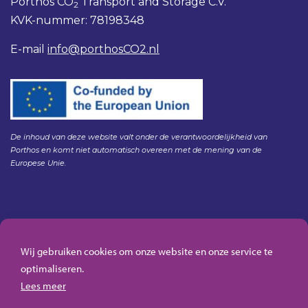
Porthos CO
Transport and Storage C.V.
2
KVK-nummer: 78198348
E-mail
info@porthosCO2.nl
De inhoud van deze website valt onder de verantwoordelijkheid van
Porthos en komt niet automatisch overeen met de mening van de
Europese Unie.
Gedragscode Porthos
HSE Policy Porthos
Wij gebruiken cookies om onze website en onze service te
Klachtenregeling aanbesteden Gasunie
optimaliseren.
Algemene inkoopvoorwaarden Porthos
Lees meer