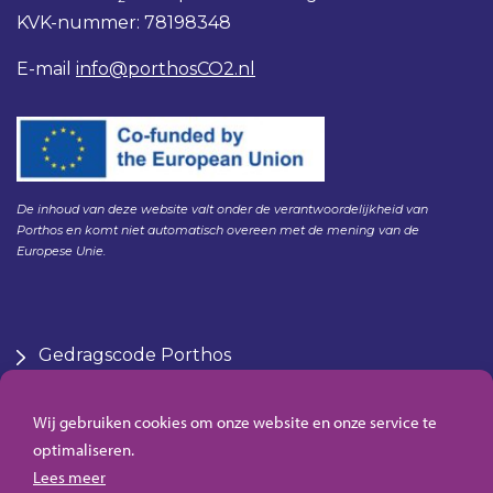
KVK-nummer: 78198348
E-mail
info@porthosCO2.nl
De inhoud van deze website valt onder de verantwoordelijkheid van
Porthos en komt niet automatisch overeen met de mening van de
Europese Unie.
Gedragscode Porthos
HSE Policy Porthos
Klachtenregeling aanbesteden Gasunie
Wij gebruiken cookies om onze website en onze service te
Zero Emmissions platform
optimaliseren.
Algemene inkoopvoorwaarden Porthos
Lees meer